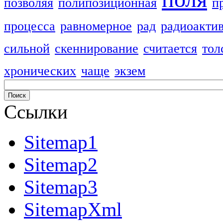
позволяя
полипозиционная
п
процесса
равномерное
рад
радиоакти
сильной
скеннирование
считается
тол
хронических
чаще
экзем
Ссылки
Sitemap1
Sitemap2
Sitemap3
SitemapXml