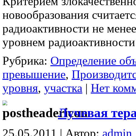
Критерием злокачественн
новообразования считает
радиоактивности не менее
уровнем радиоактивности
Рубрика:
Определение об
превышение
,
Производит
уровня
,
участка
|
Нет ком
Лучевая тер
25.05.2011 | Автор:
admin