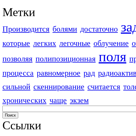
Метки
за
Производится
болями
достаточно
которые
легких
легочные
облучение
о
поля
позволяя
полипозиционная
п
процесса
равномерное
рад
радиоакти
сильной
скеннирование
считается
тол
хронических
чаще
экзем
Ссылки