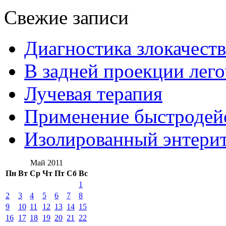
Свежие записи
Диагностика злокачест
В задней проекции лег
Лучевая терапия
Применение быстроде
Изолированный энтерит
Май 2011
Пн
Вт
Ср
Чт
Пт
Сб
Вс
1
2
3
4
5
6
7
8
9
10
11
12
13
14
15
16
17
18
19
20
21
22