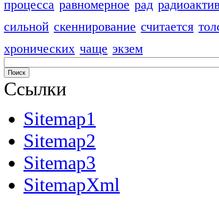
процесса
равномерное
рад
радиоакти
сильной
скеннирование
считается
тол
хронических
чаще
экзем
Ссылки
Sitemap1
Sitemap2
Sitemap3
SitemapXml