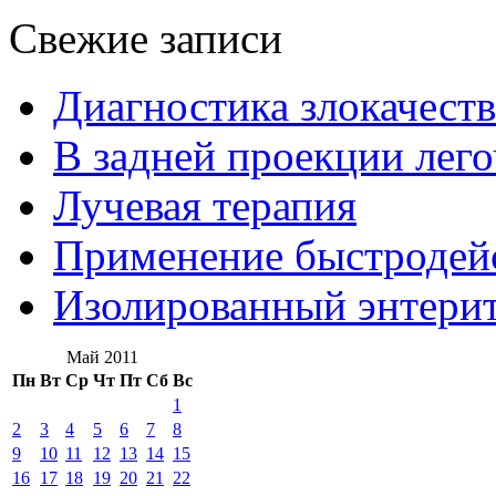
Свежие записи
Диагностика злокачест
В задней проекции лег
Лучевая терапия
Применение быстроде
Изолированный энтерит
Май 2011
Пн
Вт
Ср
Чт
Пт
Сб
Вс
1
2
3
4
5
6
7
8
9
10
11
12
13
14
15
16
17
18
19
20
21
22