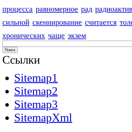
процесса
равномерное
рад
радиоакти
сильной
скеннирование
считается
тол
хронических
чаще
экзем
Ссылки
Sitemap1
Sitemap2
Sitemap3
SitemapXml