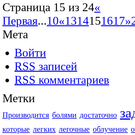
Страница 15 из 24
«
Первая
...
10
«
13
14
15
16
17
»
Мета
Войти
RSS
записей
RSS
комментариев
Метки
за
Производится
болями
достаточно
которые
легких
легочные
облучение
о