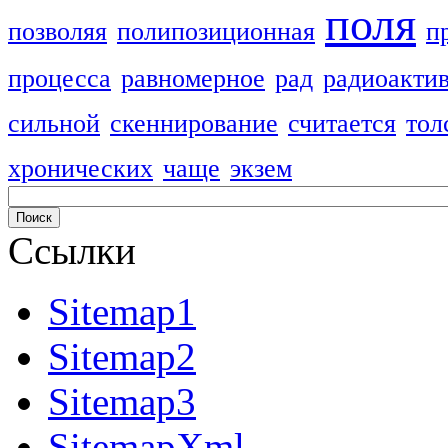
поля
позволяя
полипозиционная
п
процесса
равномерное
рад
радиоакти
сильной
скеннирование
считается
тол
хронических
чаще
экзем
Ссылки
Sitemap1
Sitemap2
Sitemap3
SitemapXml