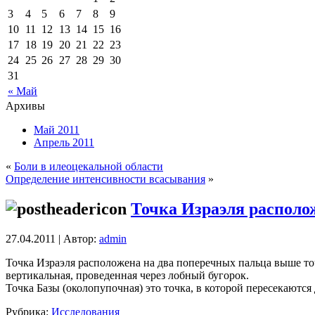
3
4
5
6
7
8
9
10
11
12
13
14
15
16
17
18
19
20
21
22
23
24
25
26
27
28
29
30
31
« Май
Архивы
Май 2011
Апрель 2011
«
Боли в илеоцекальной области
Определение интенсивности всасывания
»
Точка Израэля располо
27.04.2011 | Автор:
admin
Точка Израэля расположена на два поперечных пальца выше то
вертикальная, проведенная через лобный бугорок.
Точка Базы (околопупочная) это точка, в которой пересекаются
Рубрика:
Исследования