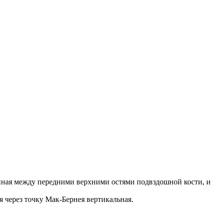
енная между передними верхними остями подвздошной кости, и
я через точку Мак-Бернея вертикальная.