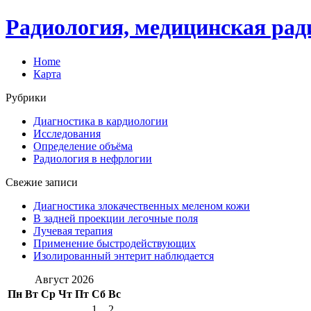
Радиология, медицинская рад
Home
Карта
Рубрики
Диагностика в кардиологии
Исследования
Определение объёма
Радиология в нефрлогии
Свежие записи
Диагностика злокачественных меленом кожи
В задней проекции легочные поля
Лучевая терапия
Применение быстродействующих
Изолированный энтерит наблюдается
Август 2026
Пн
Вт
Ср
Чт
Пт
Сб
Вс
1
2