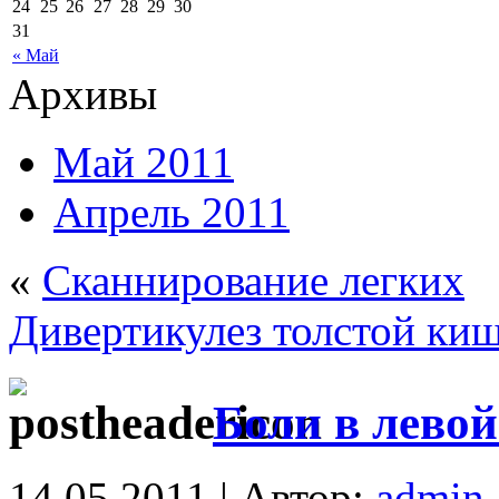
24
25
26
27
28
29
30
31
« Май
Архивы
Май 2011
Апрель 2011
«
Сканнирование легких
Дивертикулез толстой ки
Боли в лево
14.05.2011 | Автор:
admin