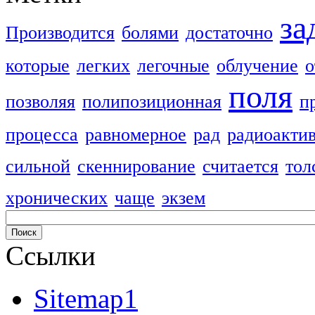
за
Производится
болями
достаточно
которые
легких
легочные
облучение
о
поля
позволяя
полипозиционная
п
процесса
равномерное
рад
радиоакти
сильной
скеннирование
считается
тол
хронических
чаще
экзем
Ссылки
Sitemap1