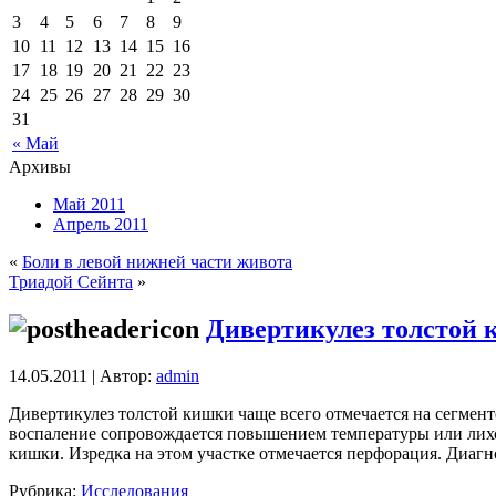
3
4
5
6
7
8
9
10
11
12
13
14
15
16
17
18
19
20
21
22
23
24
25
26
27
28
29
30
31
« Май
Архивы
Май 2011
Апрель 2011
«
Боли в левой нижней части живота
Триадой Сейнта
»
Дивертикулез толстой
14.05.2011 | Автор:
admin
Дивертикулез толстой кишки чаще всего отмечается на сегмент
воспаление сопровождается повышением температуры или лихо
кишки. Изредка на этом участке отмечается перфорация. Диагн
Рубрика:
Исследования