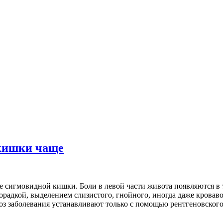
 кишки чаще
е сигмовидной кишки. Боли в левой части живота появляются в т
радкой, выделением слизистого, гнойного, иногда даже кровав
оз заболевания устанавливают только с помощью рентгеновского 