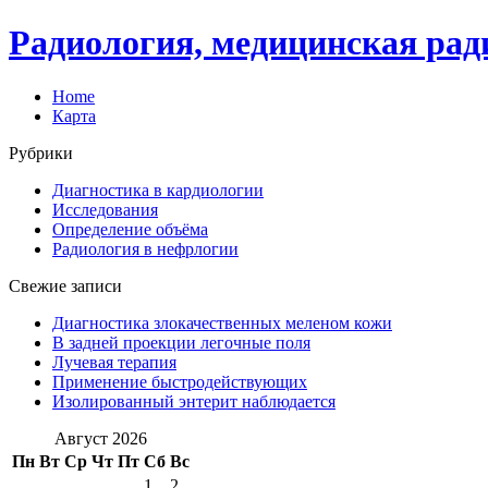
Радиология, медицинская рад
Home
Карта
Рубрики
Диагностика в кардиологии
Исследования
Определение объёма
Радиология в нефрлогии
Свежие записи
Диагностика злокачественных меленом кожи
В задней проекции легочные поля
Лучевая терапия
Применение быстродействующих
Изолированный энтерит наблюдается
Август 2026
Пн
Вт
Ср
Чт
Пт
Сб
Вс
1
2