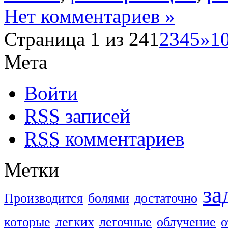
Нет комментариев »
Страница 1 из 24
1
2
3
4
5
»
1
Мета
Войти
RSS
записей
RSS
комментариев
Метки
за
Производится
болями
достаточно
которые
легких
легочные
облучение
о