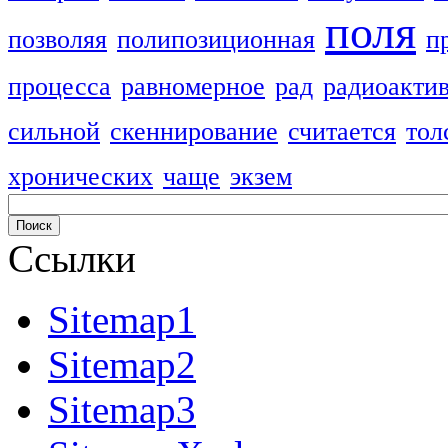
поля
позволяя
полипозиционная
п
процесса
равномерное
рад
радиоакти
сильной
скеннирование
считается
тол
хронических
чаще
экзем
Ссылки
Sitemap1
Sitemap2
Sitemap3