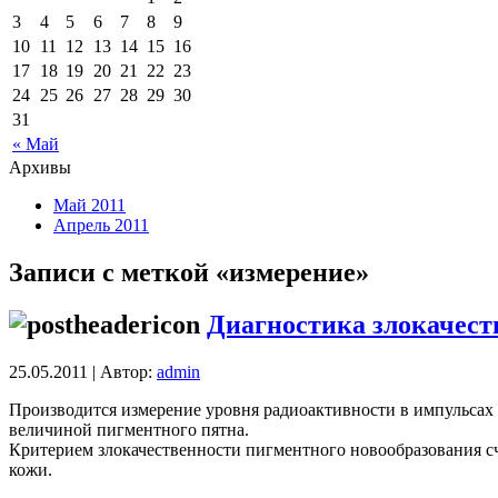
3
4
5
6
7
8
9
10
11
12
13
14
15
16
17
18
19
20
21
22
23
24
25
26
27
28
29
30
31
« Май
Архивы
Май 2011
Апрель 2011
Записи с меткой «измерение»
Диагностика злокачес
25.05.2011 | Автор:
admin
Производится измерение уровня радиоактивности в импульсах 
величиной пигментного пятна.
Критерием злокачественности пигментного новообразования с
кожи.