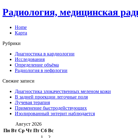
Радиология, медицинская рад
Home
Карта
Рубрики
Диагностика в кардиологии
Исследования
Определение объёма
Радиология в нефрлогии
Свежие записи
Диагностика злокачественных меленом кожи
В задней проекции легочные поля
Лучевая терапия
Применение быстродействующих
Изолированный энтерит наблюдается
Август 2026
Пн
Вт
Ср
Чт
Пт
Сб
Вс
1
2