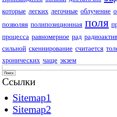
которые
легких
легочные
облучение
о
поля
позволяя
полипозиционная
п
процесса
равномерное
рад
радиоакти
сильной
скеннирование
считается
тол
хронических
чаще
экзем
Ссылки
Sitemap1
Sitemap2