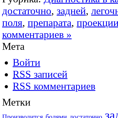
достаточно
,
задней
,
легоч
поля
,
препарата
,
проекци
комментариев »
Мета
Войти
RSS
записей
RSS
комментариев
Метки
за
Производится
болями
достаточно